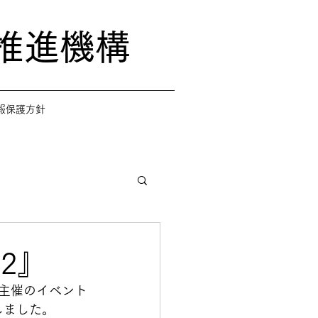
推進機構
報保護方針
2』
）主催のイベント
しました。