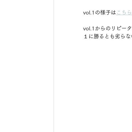
vol.1の様子は
こちら
vol.1からのリピ
１に勝るとも劣らな