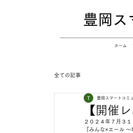
​豊岡
ホーム
全ての記事
豊岡スマートコミュ
【開催レ
２０２４年７月３１
『みんな×エール ～