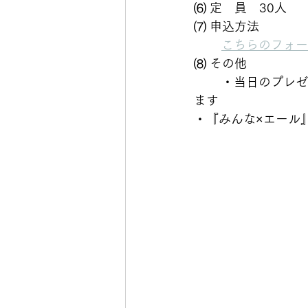
⑹ 定　員　30人
⑺ 申込方法　
こちらのフォー
⑻ その他
	・当日のプレゼンター、テーマ等の情報は機構のホームページ/各SNSにて随時公開し
ます
・『みんな×エール