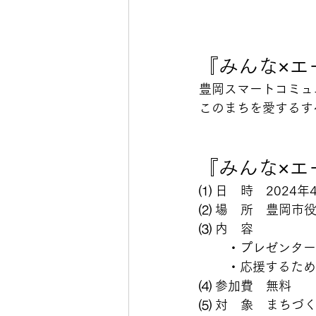
『みんな×エ
豊岡スマートコミュ
このまちを愛するす
『みんな×エ
⑴ 日　時　2024
⑵ 場　所　豊岡市
⑶ 内　容
	・プレゼンタ
	・応援するた
⑷ 参加費　無料
⑸ 対　象　まちづ