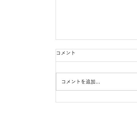
コメント
コメントを追加…
第10回みんな×エール開催レ
ポート