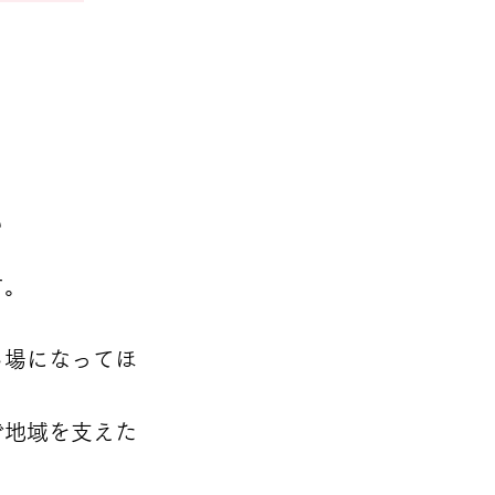
い
す。
る場になってほ
で地域を支えた