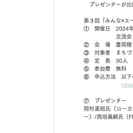
　プレゼンターが出
第３回「みんな×エ
①　開催日　2024
　　　　　　交流会
②　会　場　豊岡稽古
③　対象者　まちづ
④　定　員　30人 
⑤　参加費　無料 
⑥　申込方法　以下
https
⑦　プレゼンター 
岡村直昭氏（ローカ
ー）/西垣義嗣氏（