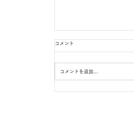
コメント
コメントを追加…
第10回みんな×エール開催レ
ポート