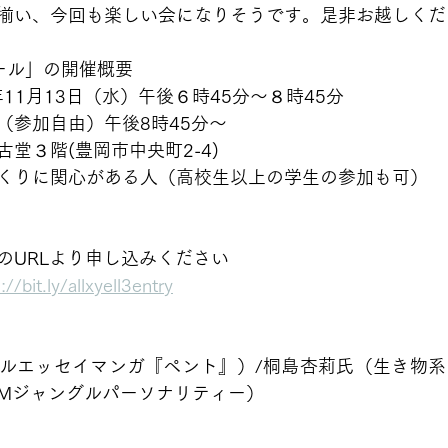
揃い、今回も楽しい会になりそうです。是非お越しくだ
ール」の開催概要
年11月13日（水）午後６時45分～８時45分　
（参加自由）午後8時45分～
堂３階(豊岡市中央町2-4) 
くりに関心がある人（高校生以上の学生の参加も可） 
のURLより申し込みください
://bit.ly/allxyell3entry
ルエッセイマンガ『ペント』）/桐島杏莉氏（生き物系
FMジャングルパーソナリティー） 